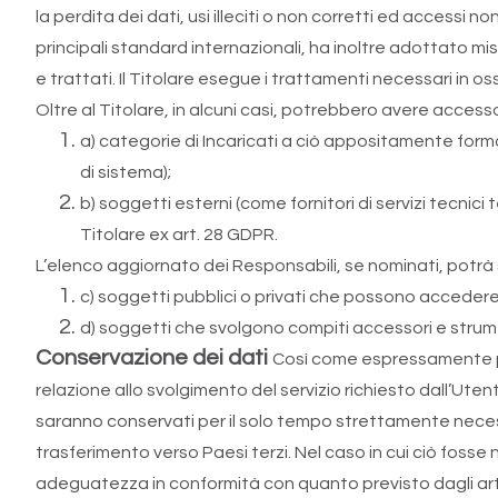
la perdita dei dati, usi illeciti o non corretti ed accessi 
principali standard internazionali, ha inoltre adottato misure
e trattati. Il Titolare esegue i trattamenti necessari in 
Oltre al Titolare, in alcuni casi, potrebbero avere accesso
a) categorie di Incaricati a ciò appositamente forma
di sistema);
b) soggetti esterni (come fornitori di servizi tecni
Titolare ex art. 28 GDPR.
L’elenco aggiornato dei Responsabili, se nominati, potrà
c) soggetti pubblici o privati che possono accedere 
d) soggetti che svolgono compiti accessori e strument
Conservazione dei dati
Così come espressamente prev
relazione allo svolgimento del servizio richiesto dall’Utent
saranno conservati per il solo tempo strettamente necess
trasferimento verso Paesi terzi. Nel caso in cui ciò fosse
adeguatezza in conformità con quanto previsto dagli artt