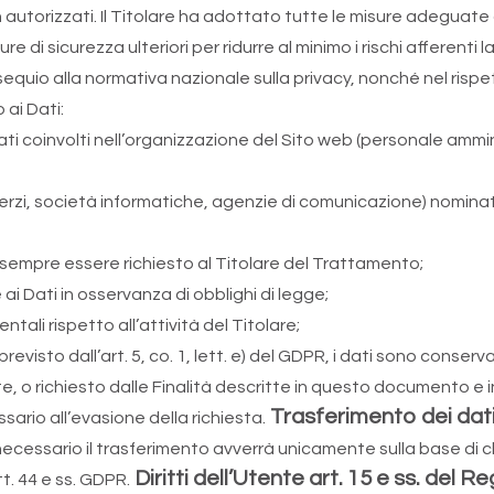
non autorizzati. Il Titolare ha adottato tutte le misure adeguate
 di sicurezza ulteriori per ridurre al minimo i rischi afferenti la
ossequio alla normativa nazionale sulla privacy, nonché nel ri
 ai Dati:
ti coinvolti nell’organizzazione del Sito web (personale ammin
ci terzi, società informatiche, agenzie di comunicazione) nomi
 sempre essere richiesto al Titolare del Trattamento;
ai Dati in osservanza di obblighi di legge;
ali rispetto all’attività del Titolare;
isto dall’art. 5, co. 1, lett. e) del GDPR, i dati sono conserv
e, o richiesto dalle Finalità descritte in questo documento e in 
Trasferimento dei dat
ario all’evasione della richiesta.
 necessario il trasferimento avverrà unicamente sulla base di 
Diritti dell’Utente art. 15 e ss. de
. 44 e ss. GDPR.