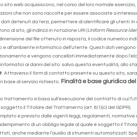
to web acquisiscono, nel corso del loro normale esercizio, alc
rmazioni che non sono raccolte per essere associate a interessa
 detenuti da terzi, permettere di identificare gli utenti. In qu
o al sito, gli indirizzi in notazione URI (
Uniform Resource Ident
 dimensione del file ottenuto in risposta, il codice numerico ind
vo e all’ambiente informatico dell’utente. Questi dati vengono ut
 funzionamento e vengono cancellati immediatamente dopo l’elab
 informatici ai danni del sito: salva questa eventualità, allo st
te
Attraverso il
form
di contatto presente su questo sito, sara
Finalità e base giuridica d
n base al servizio richiesto.
 trattamento si basa sull’esecuzione del contratto di cui l’Ute
oggetto il Titolare del Trattamento (art. 6(1)(c) del GDPR);
lato e previsto dalle vigenti leggi, regolamenti, normative c
adempimento di un obbligo legale al quale è soggetto il Titolar
attati, anche mediante l’ausilio di strumenti automatizzati. S