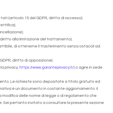
ti (articolo 15 del GDPR, diritto di accesso);
ettifica);
ancellazione);
iritto alla limitazione del trattamento);
ttibile, di ottenerne il trasferimento senza ostacoli ad
DPR, diritto di opposizione);
la privacy,
https://www.garanteprivacy.it/
) o agire in sede
umento. Le richieste sono depositate a titolo gratuito ed
mativa è un documento in costante aggiornamento: il
la modifica delle norme di legge o di regolamento che
ne. Sei pertanto invitato a consultare la presente sezione