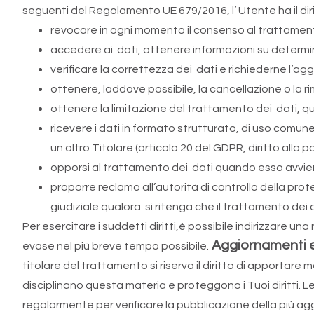
seguenti del Regolamento UE 679/2016, l’ Utente ha il diri
revocare in ogni momento il consenso al trattame
accedere ai dati, ottenere informazioni su determina
verificare la correttezza dei dati e richiederne l’aggi
ottenere, laddove possibile, la cancellazione o la ri
ottenere la limitazione del trattamento dei dati, qu
ricevere i dati in formato strutturato, di uso comun
un altro Titolare (articolo 20 del GDPR, diritto alla po
opporsi al trattamento dei dati quando esso avviene
proporre reclamo all’autorità di controllo della prot
giudiziale qualora si ritenga che il trattamento dei d
Per esercitare i suddetti diritti,è possibile indirizzare u
Aggiornamenti e
evase nel più breve tempo possibile.
titolare del trattamento si riserva il diritto di apporta
disciplinano questa materia e proteggono i Tuoi diritti. L
regolarmente per verificare la pubblicazione della più agg