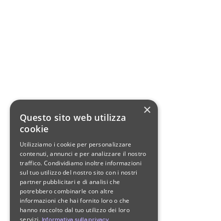
×
Questo sito web utilizza
cookie
Utilizziamo i cookie per personalizzare
contenuti, annunci e per analizzare il nostro
traffico. Condividiamo inoltre informazioni
sul tuo utilizzo del nostro sito con i nostri
partner pubblicitari e di analisi che
potrebbero combinarle con altre
informazioni che hai fornito loro o che
hanno raccolto dal tuo utilizzo dei loro
servizi.
Informativa sulla privacy