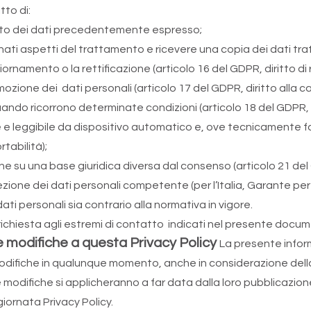
tto di:
nto dei dati precedentemente espresso;
ti aspetti del trattamento e ricevere una copia dei dati tratta
ornamento o la rettificazione (articolo 16 del GDPR, diritto di r
mozione dei dati personali (articolo 17 del GDPR, diritto alla c
ando ricorrono determinate condizioni (articolo 18 del GDPR, d
e e leggibile da dispositivo automatico e, ove tecnicamente fa
rtabilità);
 su una base giuridica diversa dal consenso (articolo 21 del G
ezione dei dati personali competente (per l’Italia, Garante per 
ati personali sia contrario alla normativa in vigore.
na richiesta agli estremi di contatto indicati nel presente doc
 modifiche a questa Privacy Policy
La presente infor
re modifiche in qualunque momento, anche in considerazione del
e modifiche si applicheranno a far data dalla loro pubblicazio
iornata Privacy Policy.