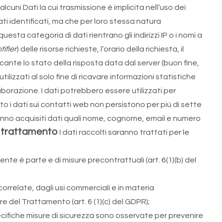
uni Dati la cui trasmissione è implicita nell’uso dei
ti identificati, ma che per loro stessa natura
esta categoria di dati rientrano gli indirizzi IP o i nomi a
ifier
) delle risorse richieste, l’orario della richiesta, il
icante lo stato della risposta data dal server (buon fine,
ilizzati al solo fine di ricavare informazioni statistiche
orazione. I dati potrebbero essere utilizzati per
ato i dati sui contatti web non persistono per più di sette
nno acquisiti dati quali nome, cognome, email e numero
el trattamento
I dati raccolti saranno trattati per le
nte è parte e di misure precontrattuali (art. 6(1)(b) del
orrelate, dagli usi commerciali e in materia
e del Trattamento (art. 6 (1)(c) del GDPR);
pecifiche misure di sicurezza sono osservate per prevenire