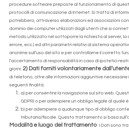
procedure software preposte al funzionamento di questo si
protocolli di comunicazione di Internet. Si tratta di info
potrebbero, attraverso elaborazioni ed associazioni con dati
dominio dei computer utilizzati dagli utenti che si connetton
metodo utilizzato nel sottoporre la richiesta al server, la
errore, ecc.) ed altri parametri relativi al sistema operati
anonime sull’uso del sito e per controllarne il corretto
l’accertamento di responsabilità in caso di ipotetici reati
2) Dati forniti volontariamente dall’uten
giorni.
di telefono, oltre alle informazioni aggiuntive necessarie i
seguenti finalità:
a) per consentire la navigazione sul sito web. Questo
GDPR) o per adempiere un obbligo legale al quale è s
b) per adempiere a qualunque tipo di obbligo contemp
tributaria/fiscale. Questo trattamento si
basa sull’
Modalità e luogo del trattamento
I Dati sono tr