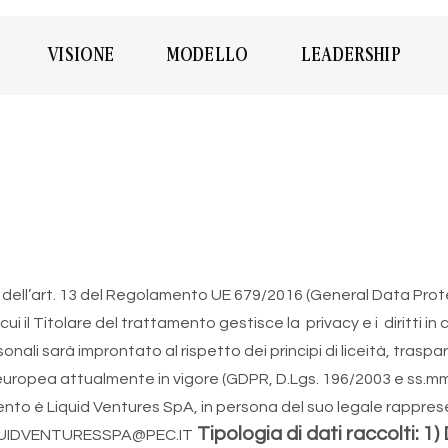
VISIONE
MODELLO
LEADERSHIP
tti dell’art. 13 del Regolamento UE 679/2016 (General Data Prot
 cui il Titolare del trattamento gestisce la privacy e i diritti in
onali sarà improntato al rispetto dei principi di liceità, trasp
europea attualmente in vigore (GDPR, D.Lgs. 196/2003 e ss.mm.i
tamento è Liquid Ventures SpA, in persona del suo legale rappre
Tipologia di dati raccolti:
1)
IQUIDVENTURESSPA@PEC.IT