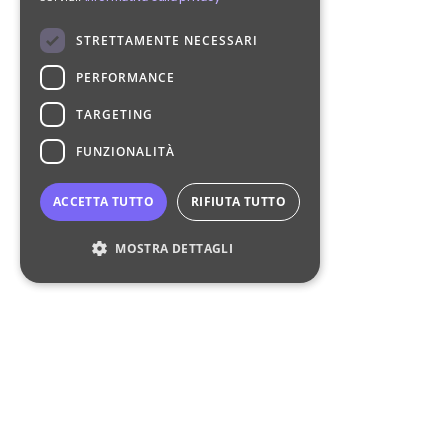
STRETTAMENTE NECESSARI
PERFORMANCE
TARGETING
FUNZIONALITÀ
ACCETTA TUTTO
RIFIUTA TUTTO
MOSTRA DETTAGLI
Strettamente necessari
Performance
Targeting
Funzionalità
I cookie strettamente necessari consentono le
funzionalità principali del sito web come
l'accesso dell'utente e la gestione dell'account.
Il sito web non può essere utilizzato