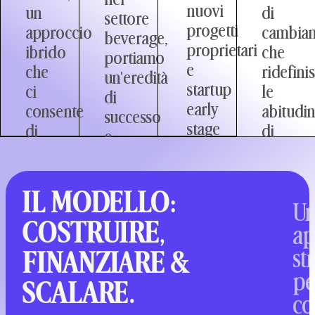
nuovi
un
di
settore
progetti
approccio
cambia
beverage,
proprietari
ibrido
che
portiamo
e
che
ridefini
un'eredità
startup
ci
le
di
early
consente
abitudin
successo
stage
di
di
e
a
generare
consum
una
livello
e
e
profonda
internazionale,
scalare
apre
IL MODELLO:
conoscenza
interamente
U
rapidamente
immens
del
COSTRUIRE,
dedicati
idee
opportu
ap
mercato.
al
innovative.
di
st
FINANZIARE &
segmento
mercato
pe
SCALARE.
No
co
&