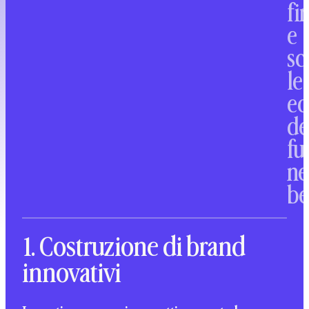
fi
Low
Alcohol.
e
sc
le
ec
de
fu
ne
be
1. Costruzione di brand
innovativi