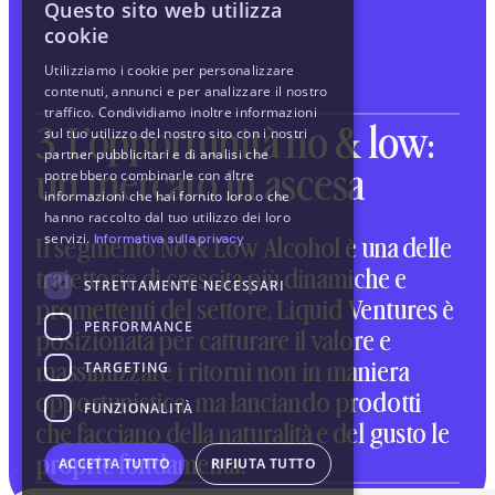
Questo sito web utilizza
cookie
Utilizziamo i cookie per personalizzare
contenuti, annunci e per analizzare il nostro
traffico. Condividiamo inoltre informazioni
3. L’opportunità no & low:
sul tuo utilizzo del nostro sito con i nostri
partner pubblicitari e di analisi che
un mercato in ascesa
potrebbero combinarle con altre
informazioni che hai fornito loro o che
hanno raccolto dal tuo utilizzo dei loro
servizi.
Informativa sulla privacy
Il segmento No & Low Alcohol è una delle
traiettorie di crescita più dinamiche e
STRETTAMENTE NECESSARI
promettenti del settore. Liquid Ventures è
PERFORMANCE
posizionata per catturare il valore e
TARGETING
massimizzare i ritorni non in maniera
opportunistica, ma lanciando prodotti
FUNZIONALITÀ
che facciano della naturalità e del gusto le
proprie fondamenta.
ACCETTA TUTTO
RIFIUTA TUTTO